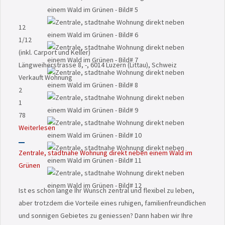
12
1
/12
(inkl. Carport und Keller)
Längweiherstrasse 8, -, 6014 Luzern (Littau), Schweiz
Verkauft
Wohnung
2
1
78
Weiterlesen
Zentrale, stadtnahe Wohnung direkt neben einem Wald im
Grünen
Ist es schon lange Ihr Wunsch zentral und flexibel zu leben,
aber trotzdem die Vorteile eines ruhigen, familienfreundlichen
und sonnigen Gebietes zu geniessen? Dann haben wir Ihre