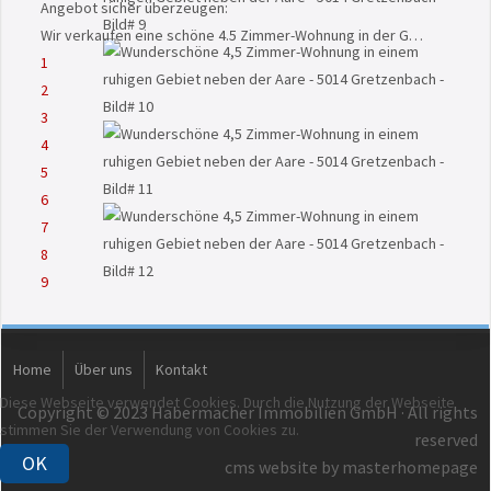
Angebot sicher überzeugen:
Wir verkaufen eine schöne 4.5 Zimmer-Wohnung in der G…
1
2
3
4
5
6
7
8
9
Home
Über uns
Kontakt
Diese Webseite verwendet Cookies. Durch die Nutzung der Webseite
Copyright © 2023 Habermacher Immobilien GmbH · All rights
stimmen Sie der Verwendung von Cookies zu.
reserved
OK
cms website by masterhomepage