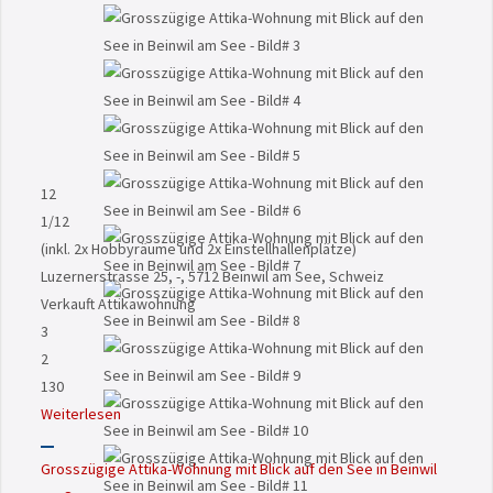
12
1
/12
(inkl. 2x Hobbyräume und 2x Einstellhallenplätze)
Luzernerstrasse 25, -, 5712 Beinwil am See, Schweiz
Verkauft
Attikawohnung
3
2
130
Weiterlesen
Grosszügige Attika-Wohnung mit Blick auf den See in Beinwil