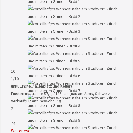
10
1
/10
(inkl. Einstellhallenplatz und Keller)
Finsterrütistrasse 57, -, 8135 Langnau am Albis, Schweiz
Verkauft
Eigentumswohnung
2
1
74
Weiterlesen