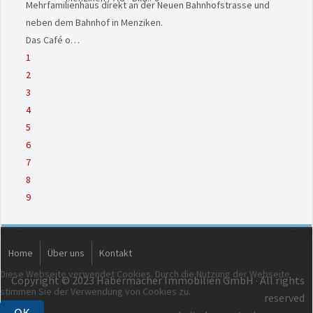
Mehrfamilienhaus direkt an der Neuen Bahnhofstrasse und
neben dem Bahnhof in Menziken.
Das Café o…
1
2
3
4
5
6
7
8
9
Home
Über uns
Kontakt
Diese Webseite verwendet Cookies. Durch die Nutzung der Webseite
Copyright © 2023 Habermacher Immobilien GmbH · All rights
stimmen Sie der Verwendung von Cookies zu.
reserved
OK