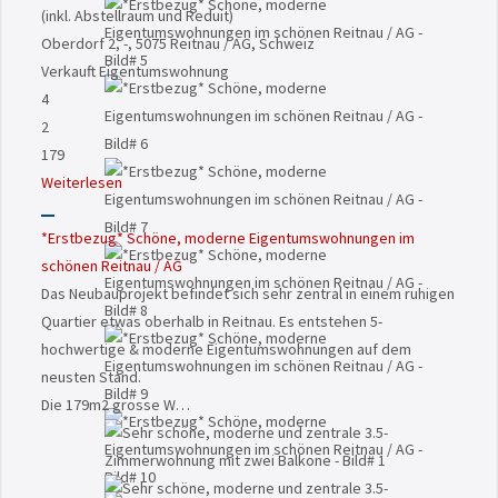
(inkl. Abstellraum und Reduit)
Oberdorf 2, -, 5075 Reitnau / AG, Schweiz
Verkauft
Eigentumswohnung
4
2
179
Weiterlesen
*Erstbezug* Schöne, moderne Eigentumswohnungen im
schönen Reitnau / AG
Das Neubauprojekt befindet sich sehr zentral in einem ruhigen
Quartier etwas oberhalb in Reitnau. Es entstehen 5-
hochwertige & moderne Eigentumswohnungen auf dem
neusten Stand.
Die 179m2 grosse W…