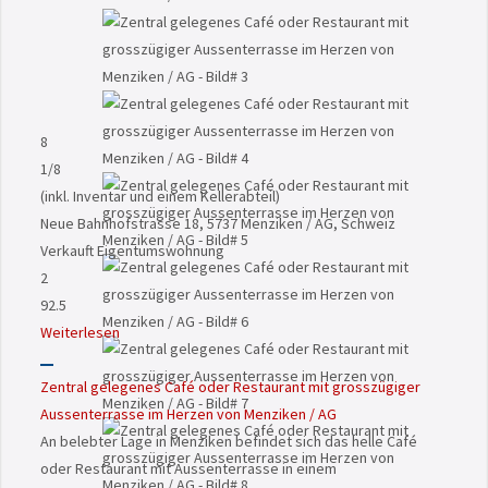
8
1
/8
(inkl. Inventar und einem Kellerabteil)
Neue Bahnhofstrasse 18, 5737 Menziken / AG, Schweiz
Verkauft
Eigentumswohnung
2
92.5
Weiterlesen
Zentral gelegenes Café oder Restaurant mit grosszügiger
Aussenterrasse im Herzen von Menziken / AG
An belebter Lage in Menziken befindet sich das helle Café
oder Restaurant mit Aussenterrasse in einem