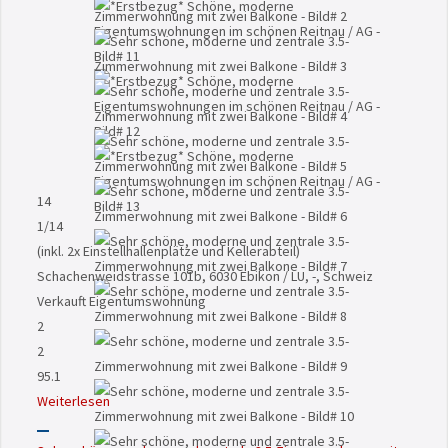
14
1
/14
(inkl. 2x Einstellhallenplätze und Kellerabteil)
Schachenweidstrasse 101b, 6030 Ebikon / LU, -, Schweiz
Verkauft
Eigentumswohnung
2
2
95.1
Weiterlesen