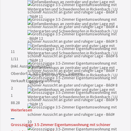
11
1
/11
(Inkl. Aussenparkplatz)
Oberdorf 2, 5057 Reitnau / AG, -, Schweiz
Verkauft
Eigentumswohnung
2
1
88.28
Weiterlesen
Grosszügige 3.5-Zimmer Eigentumswohnung mit schöner