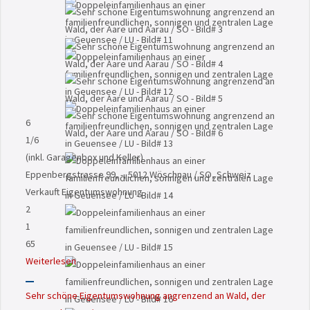
6
1
/6
(inkl. Garagenbox und Keller)
Eppenbergstrasse 99, -, 5012 Wöschnau / SO, Schweiz
Verkauft
Eigentumswohnung
2
1
65
Weiterlesen
Sehr schöne Eigentumswohnung angrenzend an Wald, der