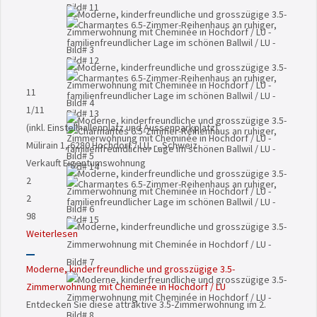
11
1
/11
(inkl. Einstellhallenplatz und Aussenparkplatz)
Mülirain 1, 6280 Hochdorf / LU, -, Schweiz
Verkauft
Eigentumswohnung
2
2
98
Weiterlesen
Moderne, kinderfreundliche und grosszügige 3.5-
Zimmerwohnung mit Cheminée in Hochdorf / LU
Entdecken Sie diese attraktive 3.5-Zimmerwohnung im 2.