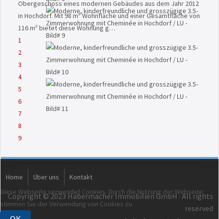
Obergeschoss eines modernen Gebäudes aus dem Jahr 2012
in Hochdorf. Mit 98 m² Wohnfläche und einer Gesamtfläche von
116 m² bietet diese Wohnung g…
1
2
3
4
5
6
7
8
9
Home
Über uns
Kontakt
Diese Webseite verwendet Cookies. Durch die Nutzung der Webseite
Copyright © 2023 Habermacher Immobilien GmbH · All rights
stimmen Sie der Verwendung von Cookies zu.
reserved
OK