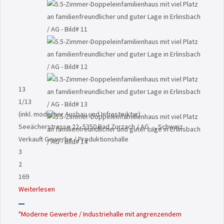
13
1
/13
(inkl. moderner Ausbau und Infrastruktur)
Seeächerstrasse 22, 5350 Bad Zurzach / AG, -, Schweiz
Verkauft
Gewerbe / Produktionshalle
3
2
169
Weiterlesen
"Moderne Gewerbe / Industriehalle mit angrenzendem