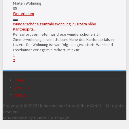
Mieten
Wohnung
95
Weiterlesen
Wunderschöne zentrale Wohnung in Luzern nähe
Kantonspital
Per sofort vermieten wir diese wunderschöne 3.5-
Zimmerwohnung in unmittelbare Nähe des Kantonspitals in
Luzern. Die Wohnung ist wie folgt ausgestattet:- Wohn und
Esszimmer verlegt mit Parkett, mit Zut…
1
2
Home
Über uns
Kontakt
Copyright © 2023 Habermacher Immobilien GmbH · All rights
reserved
cms website by masterhomepage